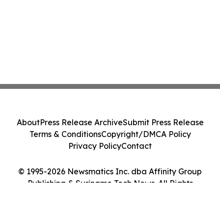
About
Press Release Archive
Submit Press Release
Terms & Conditions
Copyright/DMCA Policy
Privacy Policy
Contact
© 1995-2026 Newsmatics Inc. dba Affinity Group
Publishing & Suriname Tech News. All Rights
Reserved.
Cookie Settings / Your Privacy Choices