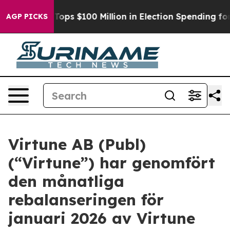
er
Aipac Tops $100 Million in Election Spending for Sec
AGP PICKS
Virtune AB (Publ)
(“Virtune”) har genomfört
den månatliga
rebalanseringen för
januari 2026 av Virtune