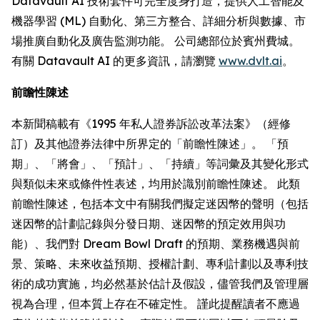
Datavault AI 技術套件可完全度身打造，提供人工智能及
機器學習 (ML) 自動化、第三方整合、詳細分析與數據、市
場推廣自動化及廣告監測功能。 公司總部位於賓州費城。
有關 Datavault AI 的更多資訊，請瀏覽
www.dvlt.ai
。
前瞻性陳述
本新聞稿載有《1995 年私人證券訴訟改革法案》（經修
訂）及其他證券法律中所界定的「前瞻性陳述」。 「預
期」、「將會」、「預計」、「持續」等詞彙及其變化形式
與類似未來或條件性表述，均用於識別前瞻性陳述。 此類
前瞻性陳述，包括本文中有關我們擬定迷因幣的聲明（包括
迷因幣的計劃記錄與分發日期、迷因幣的預定效用與功
能）、我們對 Dream Bowl Draft 的預期、業務機遇與前
景、策略、未來收益預期、授權計劃、專利計劃以及專利技
術的成功實施，均必然基於估計及假設，儘管我們及管理層
視為合理，但本質上存在不確定性。 謹此提醒讀者不應過