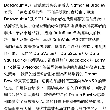
Datavault AI 行政總裁兼聯合創辦人 Nathaniel Bradley
表示：「這次派發代幣，不僅是獎勵忠實股東，更讓
Datavault AI 及 SCILEX 持有者在代幣經濟與智能系統中
佔據領先地位，透過全新的綜合篩選準則識別參與賽事者的
非凡才華及卓越成就。 透過 DataScore® 為運動員的技
巧、能力及潛力評分，再經 DataValue® 對穩定幣估值，
我們已革新數據價值的獲取、鑄造以至盈利化模式，開創無
限可能。 我們的 DataValue®、DataScore® 及 Data
Vault Bank® 代理系統，正實踐類似 BlackRock 的 Larry
Fink 以及 JPMorgan 等業界領袖倡導的創新破格資產代幣
化策略。 我們的迷因幣計劃有望為即將舉行的 Dream
Bowl 帶來實質互動，這再次印證我們正邁向 Web 3.0 的新
紀元。在這個新領域中，體驗成為生活的真正寶藏，而數據
則是我們的新型貨幣。 我們希望每位 Dream Bowl 受惠者
都能抽空了解數據及 AI 能如何矯正長期失衡的競爭環境，
讓每個擁有天賦、身懷才華或充滿致勝決心與自信的人士都