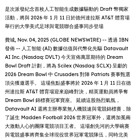
是次派發紀念首枚人工智能生成數據驅動的 Draft 幣獨家
活動，將與 2026 年 1 月 11 日於德州達拉斯 AT&T 體育場
舉行的大學美式足球與電競聯合盛事同步登場
費城, Nov. 04, 2025 (GLOBE NEWSWIRE) -- 透過 IBN
發佈 -- 人工智能 (AI) 數據估值與代幣化先驅 Datavault
AI Inc. (Nasdaq: DVLT) 今天宣佈萬眾期待的 Dream
Bowl Draft 計劃，將為 Scilex (Nasdaq: SCLX) 呈獻的
2026 Dream Bowl 中 Crusaders 對陣 Patriots 賽事甄選
頂尖獲邀選手。 這場焦點盛事將於 2026 年 1 月 11 日在德
州達拉斯 AT&T 體育場迎來巔峰對決，精英運動員將爭奪
Dream Bowl 錦標賽冠軍寶座。 延續這股熱烈氣氛，
Datavault AI 還將主辦專業無人機競速與電競錦標賽，除
了誕生 Madden Football 2026 世界冠軍外，還將加冕兩
大激動人心的團隊電競項目王者。 這場創先河的大學碗賽
與電競盛事將齊集全球現役世界冠軍電競隊伍，同時北美