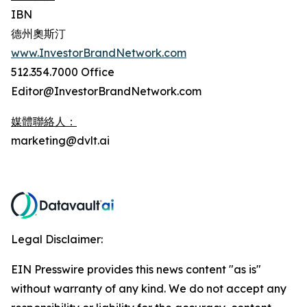
IBN
德州奧斯汀
www.InvestorBrandNetwork.com
512.354.7000 Office
Editor@InvestorBrandNetwork.com
媒體聯絡人：
marketing@dvlt.ai
Legal Disclaimer:
EIN Presswire provides this news content "as is"
without warranty of any kind. We do not accept any