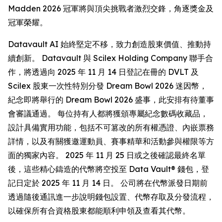
Madden 2026 冠軍將與頂尖挑戰者激烈交鋒，角逐獎金及
冠軍榮耀。
Datavault AI 始終堅定不移，致力創造股東價值、推動持
續創新。 Datavault 與 Scilex Holding Company 聯手合
作，將透過向 2025 年 11 月 14 日登記在冊的 DVLT 及
Scilex 股東一次性特別分發 Dream Bowl 2026 迷因幣，
紀念即將舉行的 Dream Bowl 2026 盛事，此安排有待董事
會審議通過。 每位持有人都將獲頒專屬紀念數碼收藏品，
設計具備實用功能，包括不可篡改的所有權憑證、內嵌票務
詳情，以及有關獲邀運動員、賽事精華和活動參與權限等方
面的獨家內容。 2025 年 11 月 25 日或之後確認最終名單
後，這些精心鑄造的代幣將空投至 Data Vault® 錢包，登
記日定於 2025 年 11 月 14 日。 公司將在代幣派發日期前
透過隨後通訊進一步說明錢包設置、代幣存取及分發流程，
以確保所有合資格股東都能順利申領及查看其代幣。