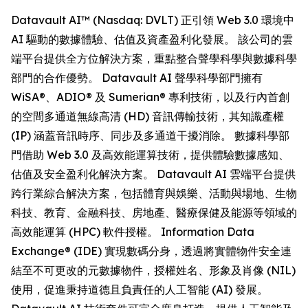
Datavault AI™ (Nasdaq: DVLT) 正引領 Web 3.0 環境中
AI 驅動的數據體驗、估值及資產盈利化發展。 該公司的雲
端平台提供全方位解決方案，重點整合聲學科學與數據科學
部門的合作優勢。 Datavault AI 聲學科學部門擁有
WiSA®、ADIO® 及 Sumerian® 專利技術，以及行內首創
的空間多通道無線高清 (HD) 音訊傳輸技術，其知識產權
(IP) 涵蓋音訊時序、同步及多通道干擾消除。 數據科學部
門借助 Web 3.0 及高效能運算技術，提供體驗數據感知、
估值及安全盈利化解決方案。 Datavault AI 雲端平台提供
跨行業綜合解決方案，包括體育與娛樂、活動與場地、生物
科技、教育、金融科技、房地產、醫療保健及能源等領域的
高效能運算 (HPC) 軟件授權。 Information Data
Exchange® (IDE) 實現數碼分身，透過將實體物件安全連
結至不可更改的元數據物件，授權姓名、形象及肖像 (NIL)
使用，促進秉持道德且負責任的人工智能 (AI) 發展。