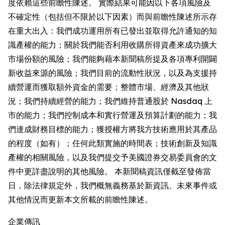
度依賴這些前瞻性陳述。 實際結果可能因以下各項風險及
不確定性（包括但不限於以下因素）而與前瞻性陳述所示存
在重大出入：我們成功運用所有已發出並取得允許通知的知
識產權的能力；關於我們能否利用收購所得資產來成功擴大
市場份額的風險；我們能夠藉本新聞稿所提及各項專利開闢
新收益來源的風險；我們目前的流動性狀況，以及為支援持
續營運而獲取額外資金的需要；整體市場、經濟及其他狀
況；我們持續經營的能力；我們維持普通股於 Nasdaq 上
市的能力；我們控制成本和實行營運及預算計劃的能力；我
們達成財務目標的能力；獲授權方將我方技術應用於其產品
的程度（如有）；任何此類實施的時間表；技術創新及知識
產權的相關風險，以及我們提交予美國證券交易委員會的文
件中更詳盡說明的其他風險。 本新聞稿資訊僅截至發佈當
日，除法律規定外，我們概無義務基於新資訊、未來事件或
其他情況而更新本文所載的前瞻性陳述。
企業傳訊