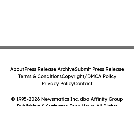
About
Press Release Archive
Submit Press Release
Terms & Conditions
Copyright/DMCA Policy
Privacy Policy
Contact
© 1995-2026 Newsmatics Inc. dba Affinity Group
Publishing & Suriname Tech News. All Rights
Reserved.
Cookie Settings / Your Privacy Choices