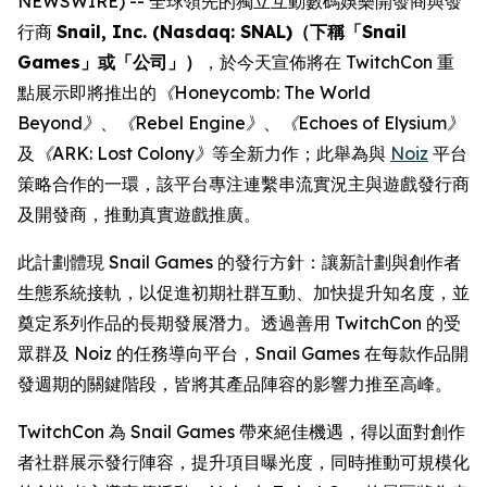
NEWSWIRE) -- 全球領先的獨立互動數碼娛樂開發商與發
行商
Snail, Inc. (Nasdaq: SNAL)（下稱「Snail
Games」或「公司」）
，於今天宣佈將在 TwitchCon 重
點展示即將推出的
《Honeycomb: The World
Beyond》
、
《Rebel Engine》
、
《Echoes of Elysium》
及
《ARK: Lost Colony》
等全新力作；此舉為與
Noiz
平台
策略合作的一環，該平台專注連繫串流實況主與遊戲發行商
及開發商，推動真實遊戲推廣。
此計劃體現 Snail Games 的發行方針：讓新計劃與創作者
生態系統接軌，以促進初期社群互動、加快提升知名度，並
奠定系列作品的長期發展潛力。透過善用 TwitchCon 的受
眾群及 Noiz 的任務導向平台，Snail Games 在每款作品開
發週期的關鍵階段，皆將其產品陣容的影響力推至高峰。
TwitchCon 為 Snail Games 帶來絕佳機遇，得以面對創作
者社群展示發行陣容，提升項目曝光度，同時推動可規模化