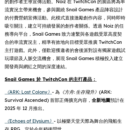
的創作者主導宣傳活動。Noiz 在 TwitchCon 的展區將為串
流實況主帶來機會，參與圍繞 Snail Games 產品陣容設計
的付費營銷宣傳活動。此模式直接激勵創作內容，同時即時
吸引關注，建立可持續發展的創作者關係。透過 Noiz 的任
務導向平台，Snail Games 致力連繫與各遊戲受眾高度契
合的串流實況主，精準有效地向目標受眾推廣 TwitchCon
主打遊戲。此外，僅歡迎獲邀者的會後派對設有獨家遊戲試
玩環節及人脈交流機會，展現 Snail Games 積極投入建立
開發商與網紅之間的深度連結。
Snail Games 於 TwitchCon 的主打產品：
《ARK: Lost Colony》
- 為
《方舟
:
生存飛升》
(ARK:
Survival Ascended)
首部正傳擴充內容，
全新地圖
預計在
2025 年 12 月推出。
《Echoes of Elysium》
- 以極樂天堂天際為舞台的飛船生
存 RPG，定於今年稍後問世。