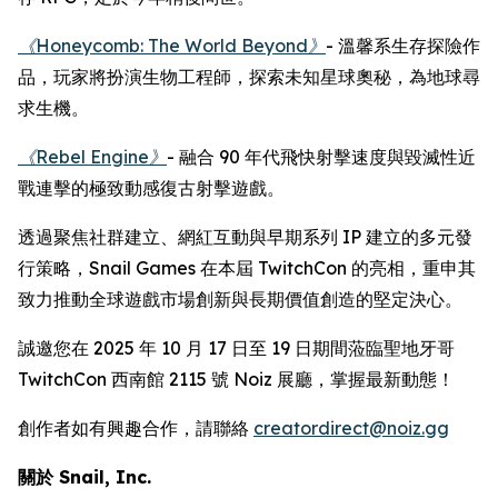
《Honeycomb: The World Beyond》
- 溫馨系生存探險作
品，玩家將扮演生物工程師，探索未知星球奧秘，為地球尋
求生機。
《Rebel Engine》
- 融合 90 年代飛快射擊速度與毀滅性近
戰連擊的極致動感復古射擊遊戲。
透過聚焦社群建立、網紅互動與早期系列 IP 建立的多元發
行策略，Snail Games 在本屆 TwitchCon 的亮相，重申其
致力推動全球遊戲市場創新與長期價值創造的堅定決心。
誠邀您在 2025 年 10 月 17 日至 19 日期間蒞臨聖地牙哥
TwitchCon 西南館 2115 號 Noiz 展廳，掌握最新動態！
創作者如有興趣合作，請聯絡
creatordirect@noiz.gg
關於 Snail, Inc.