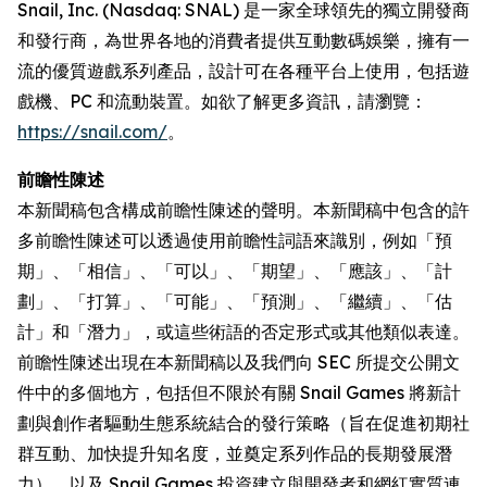
Snail, Inc. (Nasdaq: SNAL) 是一家全球領先的獨立開發商
和發行商，為世界各地的消費者提供互動數碼娛樂，擁有一
流的優質遊戲系列產品，設計可在各種平台上使用，包括遊
戲機、PC 和流動裝置。如欲了解更多資訊，請瀏覽：
https://snail.com/
。
前瞻性陳述
本新聞稿包含構成前瞻性陳述的聲明。本新聞稿中包含的許
多前瞻性陳述可以透過使用前瞻性詞語來識別，例如「預
期」、「相信」、「可以」、「期望」、「應該」、「計
劃」、「打算」、「可能」、「預測」、「繼續」、「估
計」和「潛力」，或這些術語的否定形式或其他類似表達。
前瞻性陳述出現在本新聞稿以及我們向 SEC 所提交公開文
件中的多個地方，包括但不限於有關 Snail Games 將新計
劃與創作者驅動生態系統結合的發行策略（旨在促進初期社
群互動、加快提升知名度，並奠定系列作品的長期發展潛
力），以及 Snail Games 投資建立與開發者和網紅實質連