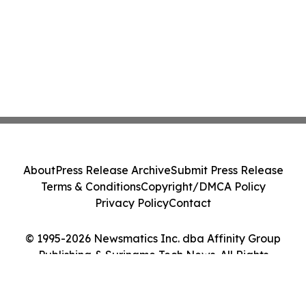
About
Press Release Archive
Submit Press Release
Terms & Conditions
Copyright/DMCA Policy
Privacy Policy
Contact
© 1995-2026 Newsmatics Inc. dba Affinity Group
Publishing & Suriname Tech News. All Rights
Reserved.
Cookie Settings / Your Privacy Choices