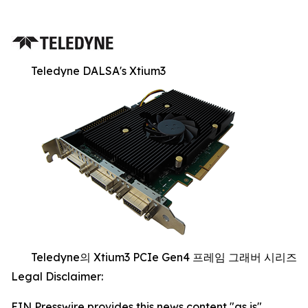
Teledyne DALSA's Xtium3
Teledyne의 Xtium3 PCIe Gen4 프레임 그래버 시리즈
Legal Disclaimer:
EIN Presswire provides this news content "as is"