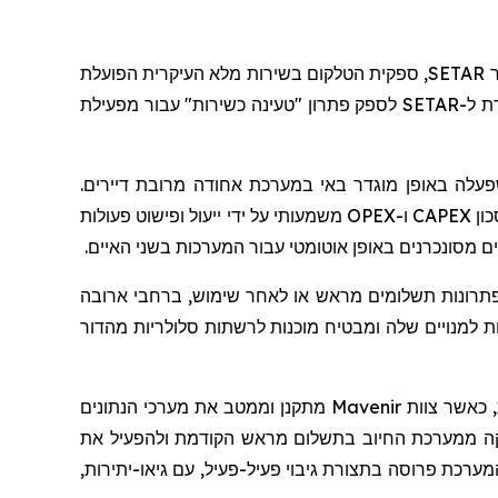
ר
SETAR
, ספקית הטלקום בשירות מלא העיקרית הפועלת
ת ל-
SETAR
לספק פתרון "טעינה כשירות" עבור מפעילת
עלה באופן מוגדר באי במערכת אחודה מרובת דיירים.
כון
CAPEX
ו-
OPEX
משמעותי על ידי ייעול ופישוט פעולות
 מסונכרנים באופן אוטומטי עבור המערכות בשני האיים.
פתרונות תשלומים מראש או לאחר שימוש, ברחבי ארובה
 למנויים שלה ומבטיח מוכנות לרשתות סלולריות מהדור
, כאשר צוות
Mavenir
מתקנן וממטב את מערכי הנתונים
לקה ממערכת החיוב בתשלום מראש הקודמת ולהפעיל את
רכת פרוסה בתצורת גיבוי פעיל-פעיל, עם גיאו-יתירות,