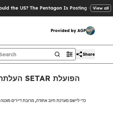
he US?
The Pentagon Is Posting Cryptic Biblical 
View all
Provided by AGP
Share