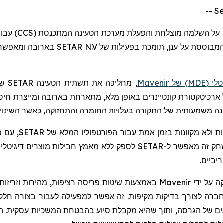
ה על השלמה מוצלחת והפעלת מערכת הטעינה המתכנסת (
CCS
) עבו
המבוססת על ענן, תומכת בפעילות של
SETAR N.V
בארובה ומאפשר
לי (
MDE
) של
Mavenir
, מחליפה את תשתית הטעינה
SETAR
שפ
רכיטקטורת קונטיינרים באופן מלא, מתארחת בארובה ומייצרת חיס
ה משמעותית של התקורה בעלויות החומרה והתחזוקה, כאשר השינויים
 ולא מקוונות בזמן אמת עבור הפורטפוליו המלא של
SETAR
, עם 
שחק זה מאפשר ל-
SETAR
לספק ללא מאמץ חבילות מוצרים דיגיטליות
יביים.
ה על ידי
Mavenir
באמצעות שיטות פריסה רציפות, מהירות וזריזות
חברה לצורך בדיקות מקיפות. זה אפשר למפעילה לעבור בצורה ח
ם של הגרסה, ותוך שהיא מקבלת סיוע בהבטחת המשכיות עסקית. המע