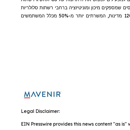
ם שמספקים מיכון ומוניטיזציה ברחבי רשתות סלולריות
ברחבי העולם, והיא מאיצה את ההמרה לשימוש ברשתות מבוססות תוכנה עבור יותר מ-300 שירותי תקשורת ביותר מ-120 מדינות, המשרתים יותר מ-50% מכלל המשתמשים
Legal Disclaimer:
EIN Presswire provides this news content "as is" 