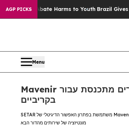
Fund to Abate Harms to Youth
Brazil Gives Parent
AGP PICKS
Menu
Mavenir העלתה לאוויר מערכת טעינה מרובת דיירים מתכנסת עבור SETAR הפועלת
בקריביים
SETAR משתמשת בפתרון האפשור הדיגיטלי של Mavenir כדי ליישם מערכת חיוב אחודה, מרובת דיירים מוכנה לעתיד, כדי לייעל את הפעילות, להאיץ את זמן ההגעה לשוק ולאפשר
מונטיזציה של שירותים מהדור הבא