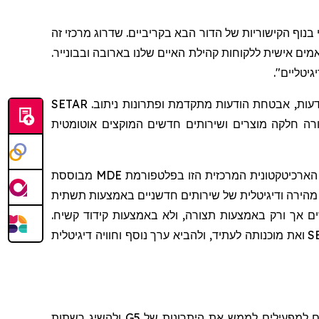
 Mavenir ממצבת אותנו ליתרון מקסימלי בנוף הקישוריות של הדור הבא בקריביים. שדרוג מרכזי זה
ים אישית ללקוחות קהילת האיים שלנו בארובה ובבונייר.
Mavenir היא שותפה טכנולוגית ארוכת טווח ומהימנה ל-SETAR, לאחר שכבר הגדילה את יכולות הרשת שלה עם תשתית הודעות, אבטחת הודעות מתקדמת ופתרונות ניתוב. SETAR
רה חלקה מוצרים ושירותים חדשים המוקצים אוטומטית
הארכיטקטונית המרכזית הזו בפלטפורמת
MDE
מבוססת
 מהירה ודיגיטלית של שירותים חדשניים באמצעות תשתית
ם אך ורק באמצעות תצורה, ולא באמצעות קידוד קשיח.
S
ואת מוכנותה לעתיד, ולהביא ערך נוסף וחוויה דיגיטלית
ם למפעילים לממש את היתרונות של 5
G
ולהשיג רשתות