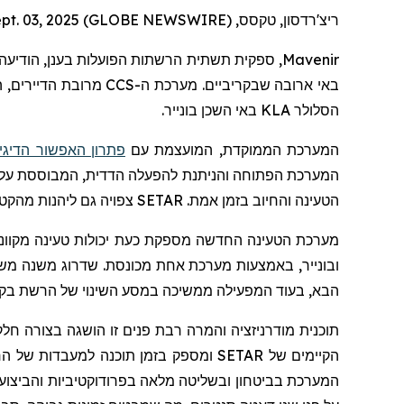
ריצ'רדסון, טקסס, Sept. 03, 2025 (GLOBE NEWSWIRE) --
Mavenir
, ספקית תשתית הרשתות הפועלות בענן, הודיע
באי ארובה שבקריביים. מערכת ה-
CCS
מרובת הדיירים, 
הסלולר
KLA
באי השכן בונייר.
המערכת הממוקדת, המועצמת עם
פתרון האפשור הדיגיט
המערכת הפתוחה והניתנת להפעלה הדדית, המבוססת על א
הטעינה והחיוב בזמן אמת.
SETAR
צפויה גם ליהנות מהקטנ
מערכת הטעינה החדשה מספקת כעת יכולות טעינה מקוונות
ובונייר, באמצעות מערכת אחת מכונסת. שדרוג משנה מ
הבא, בעוד המפעילה ממשיכה במסע השינוי של הרשת בקר
תוכנית מודרניזציה והמרה רבת פנים זו הושגה בצורה חלק
הקיימים של
SETAR
ומספק בזמן תוכנה למעבדות של ה
המערכת בביטחון ובשליטה מלאה בפרודוקטיביות והביצועי