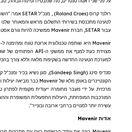
על פני שני דאטה סנטרים, מה שמבטיח זמינות גבוהה, סבי
רולנד קרו
ס (
Roland Croes
)
לטעינה מתכנסת בשירותי התשלום מראש והמאוחר שלנו מאפש
עבור SETAR,
חברת
Mavenir ממשיכה להיות גורם אסטרטגי של צמיחה עסקית ומצוינות בשירות בעולם המהיר של שירותים דיגיטליים".
מצוידת כעת למנף את ממשקי ה-API הפתוחים של Mavenir בתוך פלטפורמת MDE, מה שמאפשר למפעיל
למערכת הטעינה החדשה בשקיפות מלאה וללא צורך בהכשר
סנדיפ סינג
(
Sandeep Singh
)
, סגן נשיא בכיר ומנכ"ל
הקונטיינרים באופן מלא של
Mavenir
כבר מביאה יעילות ו
מרכזית. על ידי מעבר מחומרה ייעודית מקומית לפתרון טעי
המורכבות המופחתת, היעילות התפעולית המשופרת וההאצ
עשירה יותר למנויים ברחבי ארובה ובונייר".
אודות
Mavenir
Mavenir
בונה את עתיד הרשתות כיום עם פתרונות מבוס